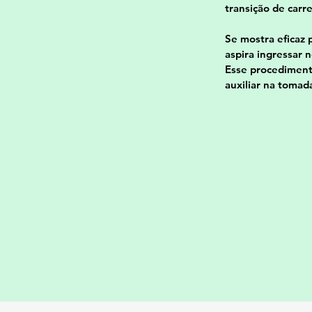
transição de carre
Se mostra eficaz 
aspira ingressar 
Esse procedimento
auxiliar na tomad