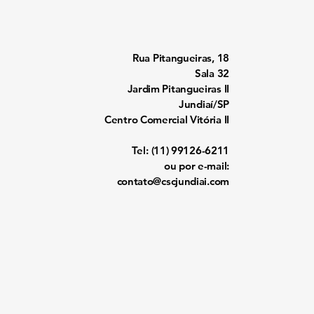
Rua Pitangueiras, 18
Sala 32
Jardim Pitangueiras II
Jundiaí/SP
Centro Comercial Vitória II
Tel:
(11) 99126-6211
ou por e-mail:
contato@cscjundiai.com