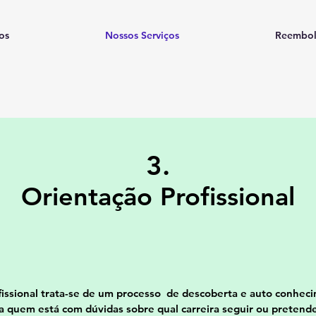
os
Nossos Serviços
Reembol
3.
Orientação Profissional
fissional trata-se de um processo de descoberta e auto conhec
ra quem está com dúvidas sobre qual carreira seguir ou pretende