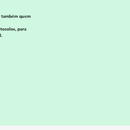
, e também quem
tocolos, para
l.